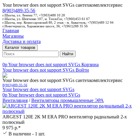
Your browser does not support SVGs
сантехкомплектсервис
8(903)489-35-56
г.Шахты, ул. Ленина 77; +7(903)488 10 28
г.Шахты, ул. Шевченко 107, м. ТеплоГаз; +7(960)453 61 67
г.Шахты, пер. Комиссаровский 80, 2 этаж - м. Аквастиль; +7(903)489 12 94
г.Новочеркасск, Харьковское шоссе, 36; +7(961)288 35 56
Главная
Магазины
Доставка и оплата
Каталог товаров
Найти
0p
Your browser does not support SVGs
Корзина
Your browser does not support SVGs
Войти
Your browser does not support SVGs
сантехкомплектсервис
8(903)489-35-56
Your browser does not support SVGs
0p
Your browser does not support SVGs
Вентиляция
/
Вентиляторы промышленные ЭРА
ARGEST 120E 2K M ERA PRO вентилятор радиальный 2-х
полюсный
9 975 р.*
В наличии - 1 шт.