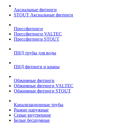
Аксиальные фитинги
STOUT Аксиальные фитинги
Прессфитинги
Прессфитинги VALTEC
Прессфитинги STOUT
ПНД трубы для воды
ПНД фитинги и краны
Обжимные фитинги
Обжимные фитинги VALTEC
Обжимные фитинги STOUT
Канализационные трубы
Рыжие наружные
Серые внутренние
Белые бесшумные