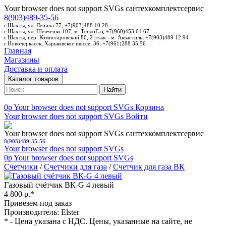
Your browser does not support SVGs
сантехкомплектсервис
8(903)489-35-56
г.Шахты, ул. Ленина 77; +7(903)488 10 28
г.Шахты, ул. Шевченко 107, м. ТеплоГаз; +7(960)453 61 67
г.Шахты, пер. Комиссаровский 80, 2 этаж - м. Аквастиль; +7(903)489 12 94
г.Новочеркасск, Харьковское шоссе, 36; +7(961)288 35 56
Главная
Магазины
Доставка и оплата
Каталог товаров
Найти
0p
Your browser does not support SVGs
Корзина
Your browser does not support SVGs
Войти
Your browser does not support SVGs
сантехкомплектсервис
8(903)489-35-56
Your browser does not support SVGs
0p
Your browser does not support SVGs
Счетчики
/
Счетчики для газа
/
Счетчик для газа ВК
Газовый счётчик ВК-G 4 левый
4 800 р.*
Привезем под заказ
Производитель: Elster
* - Цена указана с НДС. Цены, указанные на сайте, не