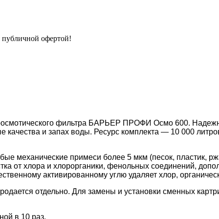
я публичной офертой!
оосмотического фильтра БАРЬЕР ПРОФИ Осмо 600. Надежна
 качества и запах воды. Ресурс комплекта — 10 000 литро
бые механические примеси более 5 мкм (песок, пластик, ржа
тка
от хлора и хлорорганики, фенольных соединений, допо
чественному активированному углю удаляет хлор, органичес
родается отдельно. Для замены и установки сменных картр
ой в 10 раз.