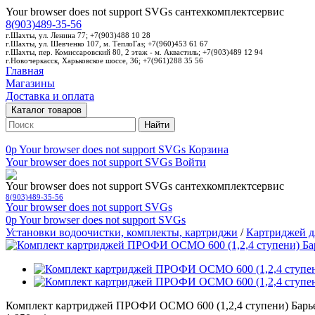
Your browser does not support SVGs
сантехкомплектсервис
8(903)489-35-56
г.Шахты, ул. Ленина 77; +7(903)488 10 28
г.Шахты, ул. Шевченко 107, м. ТеплоГаз; +7(960)453 61 67
г.Шахты, пер. Комиссаровский 80, 2 этаж - м. Аквастиль; +7(903)489 12 94
г.Новочеркасск, Харьковское шоссе, 36; +7(961)288 35 56
Главная
Магазины
Доставка и оплата
Каталог товаров
Найти
0p
Your browser does not support SVGs
Корзина
Your browser does not support SVGs
Войти
Your browser does not support SVGs
сантехкомплектсервис
8(903)489-35-56
Your browser does not support SVGs
0p
Your browser does not support SVGs
Установки водоочистки, комплекты, картриджи
/
Картриджей д
Комплект картриджей ПРОФИ ОСМО 600 (1,2,4 ступени) Барь