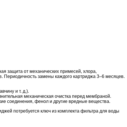
я защита от механических примесей, хлора,
в. Периодичность замены каждого картриджа 3
–
6 месяцев.
вчину и т.
д.).
лнительная механическая очистка перед мембраной.
кие соединения, фенол и другие вредные вещества.
иджей потребуется ключ из комплекта фильтра для воды