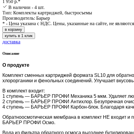
1 950 р.*
В наличии - 4 шт.
Тип: Комплекты картриджей, быстросъемы
Производитель: Барьер
* - Цена указана с НДС. Цены, указанные на сайте, не являютс
в корзину
купить в 1 клик
доставка
Описание
О продукте
Комплект сменных картриджей формата SL10 для обратн
хлорорганики и фенольных соединений. Улучшает вкусовые
В комплект входит:
1 ступень — БАРЬЕР ПРОФИ Механика 5 мкм.
Удаляет лю
2 ступень — БАРЬЕР ПРОФИ Антихлор. Безупречная
очис
4 ступень — БАРЬЕР ПРОФИ Карбон-
блок
. Благодаря ка
Обратноосмотическая мембрана в комплект НЕ входит и п
БАРЬЕР ПРОФИ Осмо.
Вода из фильтра обратного осмоса выгоднее бутилированн