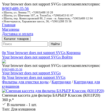
Your browser does not support SVGs
сантехкомплектсервис
8(903)489-35-56
г.Шахты, ул. Ленина 77; +7(903)488 10 28
г.Шахты, ул. Шевченко 107, м. ТеплоГаз; +7(960)453 61 67
г.Шахты, пер. Комиссаровский 80, 2 этаж - м. Аквастиль; +7(903)489 12 94
г.Новочеркасск, Харьковское шоссе, 36; +7(961)288 35 56
Главная
Магазины
Доставка и оплата
Каталог товаров
Найти
0p
Your browser does not support SVGs
Корзина
Your browser does not support SVGs
Войти
Your browser does not support SVGs
сантехкомплектсервис
8(903)489-35-56
Your browser does not support SVGs
0p
Your browser does not support SVGs
Фильтры для очистки воды
/
Картриджи
/
Картриджи для
кувшинов
Сменная кассета для фильтра БАРЬЕР Классик (К011Р20)
360 р.*
В наличии - 1 шт.
Тип: Для кувшинов