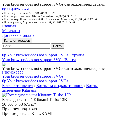
Your browser does not support SVGs
сантехкомплектсервис
8(903)489-35-56
г.Шахты, ул. Ленина 77; +7(903)488 10 28
г.Шахты, ул. Шевченко 107, м. ТеплоГаз; +7(960)453 61 67
г.Шахты, пер. Комиссаровский 80, 2 этаж - м. Аквастиль; +7(903)489 12 94
г.Новочеркасск, Харьковское шоссе, 36; +7(961)288 35 56
Главная
Магазины
Доставка и оплата
Каталог товаров
Найти
0p
Your browser does not support SVGs
Корзина
Your browser does not support SVGs
Войти
Your browser does not support SVGs
сантехкомплектсервис
8(903)489-35-56
Your browser does not support SVGs
0p
Your browser does not support SVGs
Котлы отопления
/
Котлы на жидком топливе
/
Котлы
дизельные Kiturami
Котел дизельный Kiturami Turbo 13R
56 500 р.
53 675 р.*
Привезем под заказ
Производитель: KITURAMI