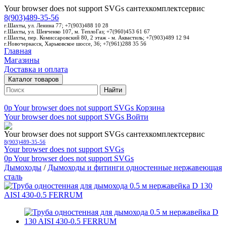
Your browser does not support SVGs
сантехкомплектсервис
8(903)489-35-56
г.Шахты, ул. Ленина 77; +7(903)488 10 28
г.Шахты, ул. Шевченко 107, м. ТеплоГаз; +7(960)453 61 67
г.Шахты, пер. Комиссаровский 80, 2 этаж - м. Аквастиль; +7(903)489 12 94
г.Новочеркасск, Харьковское шоссе, 36; +7(961)288 35 56
Главная
Магазины
Доставка и оплата
Каталог товаров
Найти
0p
Your browser does not support SVGs
Корзина
Your browser does not support SVGs
Войти
Your browser does not support SVGs
сантехкомплектсервис
8(903)489-35-56
Your browser does not support SVGs
0p
Your browser does not support SVGs
Дымоходы
/
Дымоходы и фитинги одностенные нержавеющая
сталь