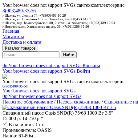
Your browser does not support SVGs
сантехкомплектсервис
8(903)489-35-56
г.Шахты, ул. Ленина 77; +7(903)488 10 28
г.Шахты, ул. Шевченко 107, м. ТеплоГаз; +7(960)453 61 67
г.Шахты, пер. Комиссаровский 80, 2 этаж - м. Аквастиль; +7(903)489 12 94
г.Новочеркасск, Харьковское шоссе, 36; +7(961)288 35 56
Главная
Магазины
Доставка и оплата
Каталог товаров
Найти
0p
Your browser does not support SVGs
Корзина
Your browser does not support SVGs
Войти
Your browser does not support SVGs
сантехкомплектсервис
8(903)489-35-56
Your browser does not support SVGs
0p
Your browser does not support SVGs
Насосное оборудование
/
Насосы скважинные
/
Скважинные на
Скважинный насос Oasis SND(R) 75/68 1000 Вт 3.5"
15 000 р.
14 250 р.*
В наличии - 1 шт.
Производитель: OASIS
Напор: 61-80м