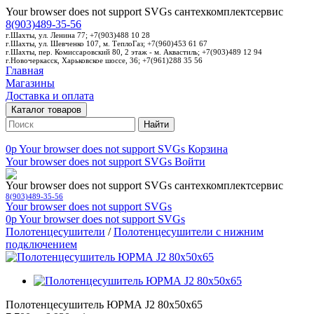
Your browser does not support SVGs
сантехкомплектсервис
8(903)489-35-56
г.Шахты, ул. Ленина 77; +7(903)488 10 28
г.Шахты, ул. Шевченко 107, м. ТеплоГаз; +7(960)453 61 67
г.Шахты, пер. Комиссаровский 80, 2 этаж - м. Аквастиль; +7(903)489 12 94
г.Новочеркасск, Харьковское шоссе, 36; +7(961)288 35 56
Главная
Магазины
Доставка и оплата
Каталог товаров
Найти
0p
Your browser does not support SVGs
Корзина
Your browser does not support SVGs
Войти
Your browser does not support SVGs
сантехкомплектсервис
8(903)489-35-56
Your browser does not support SVGs
0p
Your browser does not support SVGs
Полотенцесушители
/
Полотенцесушители с нижним
подключением
Полотенцесушитель ЮРМА J2 80х50х65