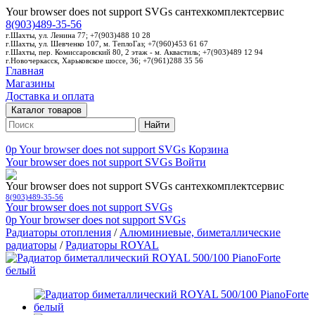
Your browser does not support SVGs
сантехкомплектсервис
8(903)489-35-56
г.Шахты, ул. Ленина 77; +7(903)488 10 28
г.Шахты, ул. Шевченко 107, м. ТеплоГаз; +7(960)453 61 67
г.Шахты, пер. Комиссаровский 80, 2 этаж - м. Аквастиль; +7(903)489 12 94
г.Новочеркасск, Харьковское шоссе, 36; +7(961)288 35 56
Главная
Магазины
Доставка и оплата
Каталог товаров
Найти
0p
Your browser does not support SVGs
Корзина
Your browser does not support SVGs
Войти
Your browser does not support SVGs
сантехкомплектсервис
8(903)489-35-56
Your browser does not support SVGs
0p
Your browser does not support SVGs
Радиаторы отопления
/
Алюминиевые, биметаллические
радиаторы
/
Радиаторы ROYAL