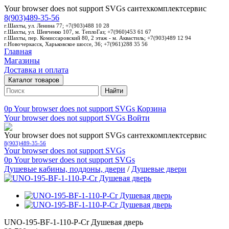
Your browser does not support SVGs
сантехкомплектсервис
8(903)489-35-56
г.Шахты, ул. Ленина 77; +7(903)488 10 28
г.Шахты, ул. Шевченко 107, м. ТеплоГаз; +7(960)453 61 67
г.Шахты, пер. Комиссаровский 80, 2 этаж - м. Аквастиль; +7(903)489 12 94
г.Новочеркасск, Харьковское шоссе, 36; +7(961)288 35 56
Главная
Магазины
Доставка и оплата
Каталог товаров
Найти
0p
Your browser does not support SVGs
Корзина
Your browser does not support SVGs
Войти
Your browser does not support SVGs
сантехкомплектсервис
8(903)489-35-56
Your browser does not support SVGs
0p
Your browser does not support SVGs
Душевые кабины, поддоны, двери
/
Душевые двери
UNO-195-BF-1-110-P-Cr Душевая дверь