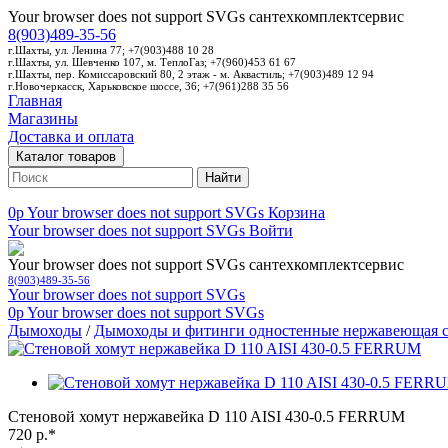
Your browser does not support SVGs
сантехкомплектсервис
8(903)489-35-56
г.Шахты, ул. Ленина 77; +7(903)488 10 28
г.Шахты, ул. Шевченко 107, м. ТеплоГаз; +7(960)453 61 67
г.Шахты, пер. Комиссаровский 80, 2 этаж - м. Аквастиль; +7(903)489 12 94
г.Новочеркасск, Харьковское шоссе, 36; +7(961)288 35 56
Главная
Магазины
Доставка и оплата
Каталог товаров
Найти
0p
Your browser does not support SVGs
Корзина
Your browser does not support SVGs
Войти
Your browser does not support SVGs
сантехкомплектсервис
8(903)489-35-56
Your browser does not support SVGs
0p
Your browser does not support SVGs
Дымоходы
/
Дымоходы и фитинги одностенные нержавеющая с
Стеновой хомут нержавейка D 110 AISI 430-0.5 FERRUM
720 р.*