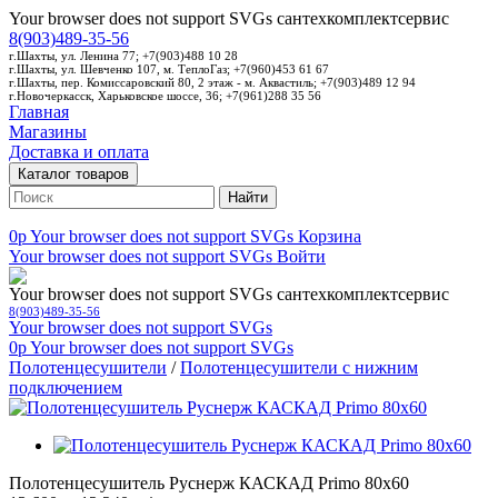
Your browser does not support SVGs
сантехкомплектсервис
8(903)489-35-56
г.Шахты, ул. Ленина 77; +7(903)488 10 28
г.Шахты, ул. Шевченко 107, м. ТеплоГаз; +7(960)453 61 67
г.Шахты, пер. Комиссаровский 80, 2 этаж - м. Аквастиль; +7(903)489 12 94
г.Новочеркасск, Харьковское шоссе, 36; +7(961)288 35 56
Главная
Магазины
Доставка и оплата
Каталог товаров
Найти
0p
Your browser does not support SVGs
Корзина
Your browser does not support SVGs
Войти
Your browser does not support SVGs
сантехкомплектсервис
8(903)489-35-56
Your browser does not support SVGs
0p
Your browser does not support SVGs
Полотенцесушители
/
Полотенцесушители с нижним
подключением
Полотенцесушитель Руснерж КАСКАД Primo 80х60