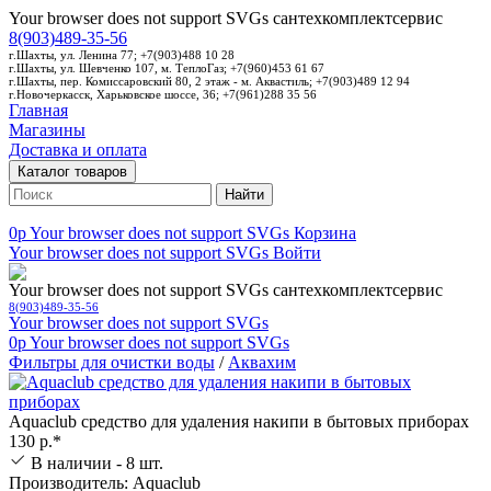
Your browser does not support SVGs
сантехкомплектсервис
8(903)489-35-56
г.Шахты, ул. Ленина 77; +7(903)488 10 28
г.Шахты, ул. Шевченко 107, м. ТеплоГаз; +7(960)453 61 67
г.Шахты, пер. Комиссаровский 80, 2 этаж - м. Аквастиль; +7(903)489 12 94
г.Новочеркасск, Харьковское шоссе, 36; +7(961)288 35 56
Главная
Магазины
Доставка и оплата
Каталог товаров
Найти
0p
Your browser does not support SVGs
Корзина
Your browser does not support SVGs
Войти
Your browser does not support SVGs
сантехкомплектсервис
8(903)489-35-56
Your browser does not support SVGs
0p
Your browser does not support SVGs
Фильтры для очистки воды
/
Аквахим
Aquaclub средство для удаления накипи в бытовых приборах
130 р.*
В наличии - 8 шт.
Производитель: Aquaclub