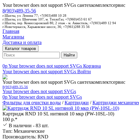
Your browser does not support SVGs
сантехкомплектсервис
8(903)489-35-56
г.Шахты, ул. Ленина 77; +7(903)488 10 28
г.Шахты, ул. Шевченко 107, м. ТеплоГаз; +7(960)453 61 67
г.Шахты, пер. Комиссаровский 80, 2 этаж - м. Аквастиль; +7(903)489 12 94
г.Новочеркасск, Харьковское шоссе, 36; +7(961)288 35 56
Главная
Магазины
Доставка и оплата
Каталог товаров
Найти
0p
Your browser does not support SVGs
Корзина
Your browser does not support SVGs
Войти
Your browser does not support SVGs
сантехкомплектсервис
8(903)489-35-56
Your browser does not support SVGs
0p
Your browser does not support SVGs
Фильтры для очистки воды
/
Картриджи
/
Картриджи механиче
Картридж RND 10 SL нитяной 10 мкр (PW-10SL-10)
100 р.*
В наличии - 83 шт.
Тип: Механические
Производитель: RND