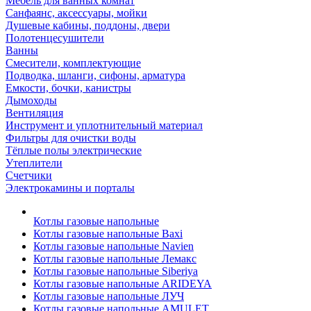
Мебель для ванных комнат
Санфаянс, аксессуары, мойки
Душевые кабины, поддоны, двери
Полотенцесушители
Ванны
Смесители, комплектующие
Подводка, шланги, сифоны, арматура
Емкости, бочки, канистры
Дымоходы
Вентиляция
Инструмент и уплотнительный материал
Фильтры для очистки воды
Тёплые полы электрические
Утеплители
Счетчики
Электрокамины и порталы
Котлы газовые напольные
Котлы газовые напольные Baxi
Котлы газовые напольные Navien
Котлы газовые напольные Лемакс
Котлы газовые напольные Siberiya
Котлы газовые напольные ARIDEYA
Котлы газовые напольные ЛУЧ
Котлы газовые напольные AMULET