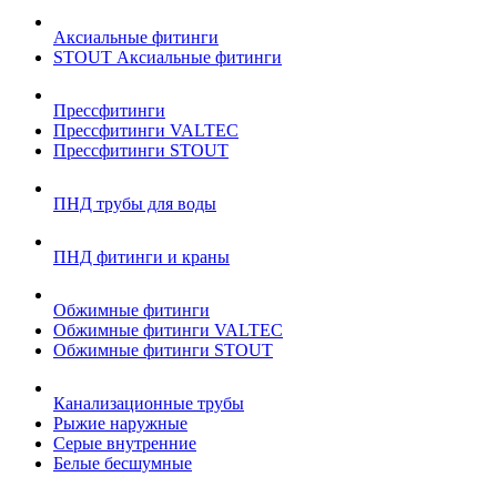
Аксиальные фитинги
STOUT Аксиальные фитинги
Прессфитинги
Прессфитинги VALTEC
Прессфитинги STOUT
ПНД трубы для воды
ПНД фитинги и краны
Обжимные фитинги
Обжимные фитинги VALTEC
Обжимные фитинги STOUT
Канализационные трубы
Рыжие наружные
Серые внутренние
Белые бесшумные