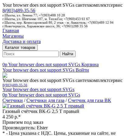
Your browser does not support SVGs
сантехкомплектсервис
8(903)489-35-56
г.Шахты, ул. Ленина 77; +7(903)488 10 28
г.Шахты, ул. Шевченко 107, м. ТеплоГаз; +7(960)453 61 67
г.Шахты, пер. Комиссаровский 80, 2 этаж - м. Аквастиль; +7(903)489 12 94
г.Новочеркасск, Харьковское шоссе, 36; +7(961)288 35 56
Главная
Магазины
Доставка и оплата
Каталог товаров
Найти
0p
Your browser does not support SVGs
Корзина
Your browser does not support SVGs
Войти
Your browser does not support SVGs
сантехкомплектсервис
8(903)489-35-56
Your browser does not support SVGs
0p
Your browser does not support SVGs
Счетчики
/
Счетчики для газа
/
Счетчик для газа ВК
Газовый счётчик ВК-G 2,5 Т правый
4 250 р.*
Привезем под заказ
Производитель: Elster
* - Цена указана с НДС. Цены, указанные на сайте, не