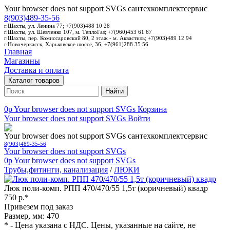
Your browser does not support SVGs
сантехкомплектсервис
8(903)489-35-56
г.Шахты, ул. Ленина 77; +7(903)488 10 28
г.Шахты, ул. Шевченко 107, м. ТеплоГаз; +7(960)453 61 67
г.Шахты, пер. Комиссаровский 80, 2 этаж - м. Аквастиль; +7(903)489 12 94
г.Новочеркасск, Харьковское шоссе, 36; +7(961)288 35 56
Главная
Магазины
Доставка и оплата
Каталог товаров
Найти
0p
Your browser does not support SVGs
Корзина
Your browser does not support SVGs
Войти
Your browser does not support SVGs
сантехкомплектсервис
8(903)489-35-56
Your browser does not support SVGs
0p
Your browser does not support SVGs
Трубы,фитинги, канализация
/
ЛЮКИ
Люк поли-комп. РПП 470/470/55 1,5т (коричневый) квадр
750 р.*
Привезем под заказ
Размер, мм: 470
* - Цена указана с НДС. Цены, указанные на сайте, не