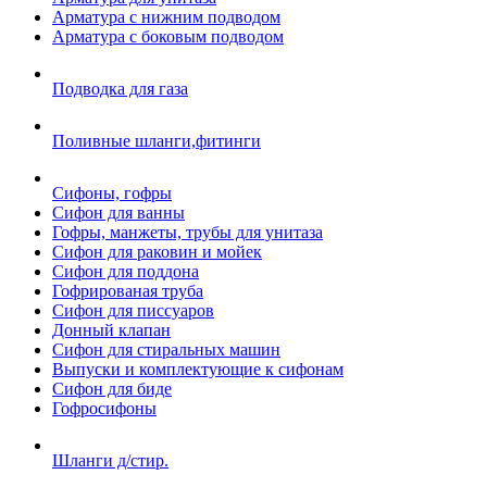
Арматура с нижним подводом
Арматура с боковым подводом
Подводка для газа
Поливные шланги,фитинги
Сифоны, гофры
Сифон для ванны
Гофры, манжеты, трубы для унитаза
Сифон для раковин и мойек
Сифон для поддона
Гофрированая труба
Сифон для писсуаров
Донный клапан
Сифон для стиральных машин
Выпуски и комплектующие к сифонам
Сифон для биде
Гофросифоны
Шланги д/стир.