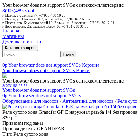
Your browser does not support SVGs
сантехкомплектсервис
8(903)489-35-56
г.Шахты, ул. Ленина 77; +7(903)488 10 28
г.Шахты, ул. Шевченко 107, м. ТеплоГаз; +7(960)453 61 67
г.Шахты, пер. Комиссаровский 80, 2 этаж - м. Аквастиль; +7(903)489 12 94
г.Новочеркасск, Харьковское шоссе, 36; +7(961)288 35 56
Главная
Магазины
Доставка и оплата
Каталог товаров
Найти
0p
Your browser does not support SVGs
Корзина
Your browser does not support SVGs
Войти
Your browser does not support SVGs
сантехкомплектсервис
8(903)489-35-56
Your browser does not support SVGs
0p
Your browser does not support SVGs
Оборудование для насосов
/
Автоматика для насосов
/
Реле сух
Реле сухого хода Grandfar GF-E наружная резьба 1/4 без провод
820 р.*
Привезем под заказ
Производитель: GRANDFAR
Тип: Реле сухого хода