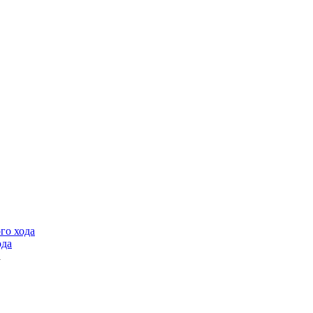
ого хода
а