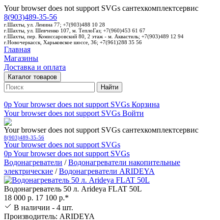
Your browser does not support SVGs
сантехкомплектсервис
8(903)489-35-56
г.Шахты, ул. Ленина 77; +7(903)488 10 28
г.Шахты, ул. Шевченко 107, м. ТеплоГаз; +7(960)453 61 67
г.Шахты, пер. Комиссаровский 80, 2 этаж - м. Аквастиль; +7(903)489 12 94
г.Новочеркасск, Харьковское шоссе, 36; +7(961)288 35 56
Главная
Магазины
Доставка и оплата
Каталог товаров
Найти
0p
Your browser does not support SVGs
Корзина
Your browser does not support SVGs
Войти
Your browser does not support SVGs
сантехкомплектсервис
8(903)489-35-56
Your browser does not support SVGs
0p
Your browser does not support SVGs
Водонагреватели
/
Водонагреватели накопительные
электрические
/
Водонагреватели ARIDEYA
Водонагреватель 50 л. Arideya FLAT 50L
18 000 р.
17 100 р.*
В наличии - 4 шт.
Производитель: ARIDEYA