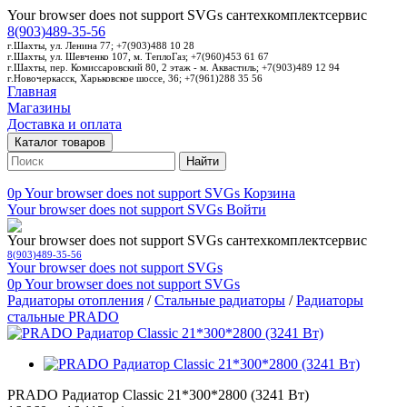
Your browser does not support SVGs
сантехкомплектсервис
8(903)489-35-56
г.Шахты, ул. Ленина 77; +7(903)488 10 28
г.Шахты, ул. Шевченко 107, м. ТеплоГаз; +7(960)453 61 67
г.Шахты, пер. Комиссаровский 80, 2 этаж - м. Аквастиль; +7(903)489 12 94
г.Новочеркасск, Харьковское шоссе, 36; +7(961)288 35 56
Главная
Магазины
Доставка и оплата
Каталог товаров
Найти
0p
Your browser does not support SVGs
Корзина
Your browser does not support SVGs
Войти
Your browser does not support SVGs
сантехкомплектсервис
8(903)489-35-56
Your browser does not support SVGs
0p
Your browser does not support SVGs
Радиаторы отопления
/
Стальные радиаторы
/
Радиаторы
стальные PRADO
PRADO Радиатор Classic 21*300*2800 (3241 Вт)