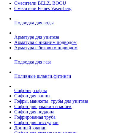
Смесители BELZ, BOOU
Смесители Feines Vasersberg
Подводка для воды
Арматура для унитаза
Арматура с нижним подводом
Арматура с боковым подводом
Подводка для газа
Поливные шланги,фитинги
Сифоны, гофры
Сифон для ванны
Гофры, манжеты, трубы для унитаза
Сифон для раковин и мойек
Сифон для поддона
Гофрированая труба
Сифон для писсуаров
Донный клапан