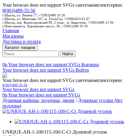
Your browser does not support SVGs
сантехкомплектсервис
8(903)489-35-56
г.Шахты, ул. Ленина 77; +7(903)488 10 28
г.Шахты, ул. Шевченко 107, м. ТеплоГаз; +7(960)453 61 67
г.Шахты, пер. Комиссаровский 80, 2 этаж - м. Аквастиль; +7(903)489 12 94
г.Новочеркасск, Харьковское шоссе, 36; +7(961)288 35 56
Главная
Магазины
Доставка и оплата
Каталог товаров
Найти
0p
Your browser does not support SVGs
Корзина
Your browser does not support SVGs
Войти
Your browser does not support SVGs
сантехкомплектсервис
8(903)489-35-56
Your browser does not support SVGs
0p
Your browser does not support SVGs
Душевые кабины, поддоны, двери
/
Душевые уголки (без
поддона)
UNIQUE-AH-1-100/115-100-C-Cr Душевой уголок