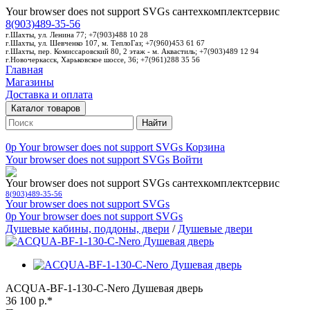
Your browser does not support SVGs
сантехкомплектсервис
8(903)489-35-56
г.Шахты, ул. Ленина 77; +7(903)488 10 28
г.Шахты, ул. Шевченко 107, м. ТеплоГаз; +7(960)453 61 67
г.Шахты, пер. Комиссаровский 80, 2 этаж - м. Аквастиль; +7(903)489 12 94
г.Новочеркасск, Харьковское шоссе, 36; +7(961)288 35 56
Главная
Магазины
Доставка и оплата
Каталог товаров
Найти
0p
Your browser does not support SVGs
Корзина
Your browser does not support SVGs
Войти
Your browser does not support SVGs
сантехкомплектсервис
8(903)489-35-56
Your browser does not support SVGs
0p
Your browser does not support SVGs
Душевые кабины, поддоны, двери
/
Душевые двери
ACQUA-BF-1-130-C-Nero Душевая дверь
36 100 р.*