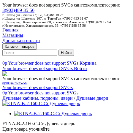
Your browser does not support SVGs
сантехкомплектсервис
8(903)489-35-56
г.Шахты, ул. Ленина 77; +7(903)488 10 28
г.Шахты, ул. Шевченко 107, м. ТеплоГаз; +7(960)453 61 67
г.Шахты, пер. Комиссаровский 80, 2 этаж - м. Аквастиль; +7(903)489 12 94
г.Новочеркасск, Харьковское шоссе, 36; +7(961)288 35 56
Главная
Магазины
Доставка и оплата
Каталог товаров
Найти
0p
Your browser does not support SVGs
Корзина
Your browser does not support SVGs
Войти
Your browser does not support SVGs
сантехкомплектсервис
8(903)489-35-56
Your browser does not support SVGs
0p
Your browser does not support SVGs
Душевые кабины, поддоны, двери
/
Душевые двери
ETNA-B-2-160-C-Cr Душевая дверь
Цену товара уточняйте