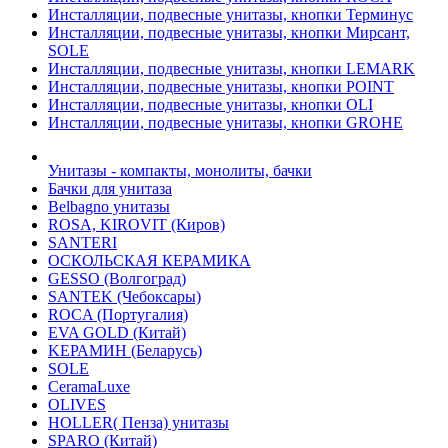
Инсталляции, подвесные унитазы, кнопки Терминус
Инсталляции, подвесные унитазы, кнопки Мирсант,
SOLE
Инсталляции, подвесные унитазы, кнопки LEMARK
Инсталляции, подвесные унитазы, кнопки POINT
Инсталляции, подвесные унитазы, кнопки OLI
Инсталляции, подвесные унитазы, кнопки GROHE
Унитазы - компакты, монолиты, бачки
Бачки для унитаза
Belbagno унитазы
ROSA, KIROVIT (Киров)
SANTERI
ОСКОЛЬСКАЯ КЕРАМИКА
GESSO (Волгоград)
SANTEK (Чебоксары)
ROCA (Португалия)
EVA GOLD (Китай)
KЕРАМИН (Беларусь)
SOLE
CeramaLuxe
OLIVES
HOLLER( Пенза) унитазы
SPARO (Китай)