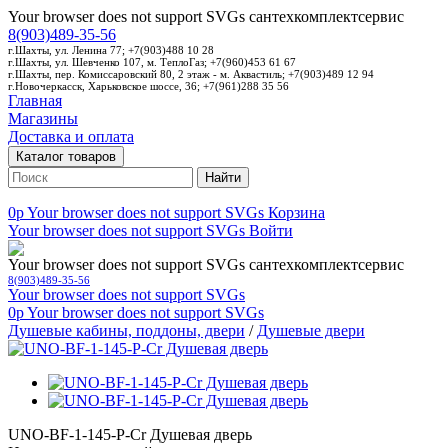
Your browser does not support SVGs
сантехкомплектсервис
8(903)489-35-56
г.Шахты, ул. Ленина 77; +7(903)488 10 28
г.Шахты, ул. Шевченко 107, м. ТеплоГаз; +7(960)453 61 67
г.Шахты, пер. Комиссаровский 80, 2 этаж - м. Аквастиль; +7(903)489 12 94
г.Новочеркасск, Харьковское шоссе, 36; +7(961)288 35 56
Главная
Магазины
Доставка и оплата
Каталог товаров
Найти
0p
Your browser does not support SVGs
Корзина
Your browser does not support SVGs
Войти
Your browser does not support SVGs
сантехкомплектсервис
8(903)489-35-56
Your browser does not support SVGs
0p
Your browser does not support SVGs
Душевые кабины, поддоны, двери
/
Душевые двери
UNO-BF-1-145-P-Cr Душевая дверь