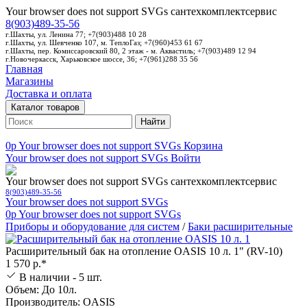
Your browser does not support SVGs
сантехкомплектсервис
8(903)489-35-56
г.Шахты, ул. Ленина 77; +7(903)488 10 28
г.Шахты, ул. Шевченко 107, м. ТеплоГаз; +7(960)453 61 67
г.Шахты, пер. Комиссаровский 80, 2 этаж - м. Аквастиль; +7(903)489 12 94
г.Новочеркасск, Харьковское шоссе, 36; +7(961)288 35 56
Главная
Магазины
Доставка и оплата
Каталог товаров
Найти
0p
Your browser does not support SVGs
Корзина
Your browser does not support SVGs
Войти
Your browser does not support SVGs
сантехкомплектсервис
8(903)489-35-56
Your browser does not support SVGs
0p
Your browser does not support SVGs
Приборы и оборудование для систем
/
Баки расширительные
Расширительный бак на отопление OASIS 10 л. 1" (RV-10)
1 570 р.*
В наличии - 5 шт.
Объем: До 10л.
Производитель: OASIS