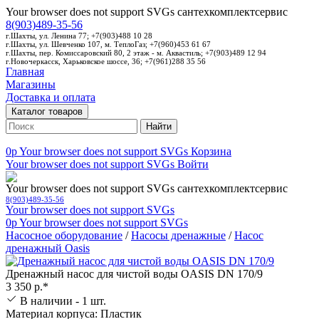
Your browser does not support SVGs
сантехкомплектсервис
8(903)489-35-56
г.Шахты, ул. Ленина 77; +7(903)488 10 28
г.Шахты, ул. Шевченко 107, м. ТеплоГаз; +7(960)453 61 67
г.Шахты, пер. Комиссаровский 80, 2 этаж - м. Аквастиль; +7(903)489 12 94
г.Новочеркасск, Харьковское шоссе, 36; +7(961)288 35 56
Главная
Магазины
Доставка и оплата
Каталог товаров
Найти
0p
Your browser does not support SVGs
Корзина
Your browser does not support SVGs
Войти
Your browser does not support SVGs
сантехкомплектсервис
8(903)489-35-56
Your browser does not support SVGs
0p
Your browser does not support SVGs
Насосное оборудование
/
Насосы дренажные
/
Насос
дренажный Oasis
Дренажный насос для чистой воды OASIS DN 170/9
3 350 р.*
В наличии - 1 шт.
Материал корпуса: Пластик