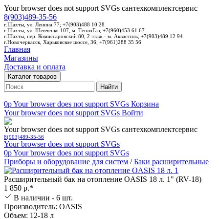
Your browser does not support SVGs
сантехкомплектсервис
8(903)489-35-56
г.Шахты, ул. Ленина 77; +7(903)488 10 28
г.Шахты, ул. Шевченко 107, м. ТеплоГаз; +7(960)453 61 67
г.Шахты, пер. Комиссаровский 80, 2 этаж - м. Аквастиль; +7(903)489 12 94
г.Новочеркасск, Харьковское шоссе, 36; +7(961)288 35 56
Главная
Магазины
Доставка и оплата
Каталог товаров
Найти
0p
Your browser does not support SVGs
Корзина
Your browser does not support SVGs
Войти
Your browser does not support SVGs
сантехкомплектсервис
8(903)489-35-56
Your browser does not support SVGs
0p
Your browser does not support SVGs
Приборы и оборудование для систем
/
Баки расширительные
Расширительный бак на отопление OASIS 18 л. 1" (RV-18)
1 850 р.*
В наличии - 6 шт.
Производитель: OASIS
Объем: 12-18 л