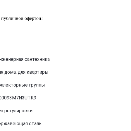
я публичной офертой!
нженерная сантехника
ля дома, для квартиры
оллекторные группы
G0093M7N3UTK9
ез регулировки
ержавеющая сталь