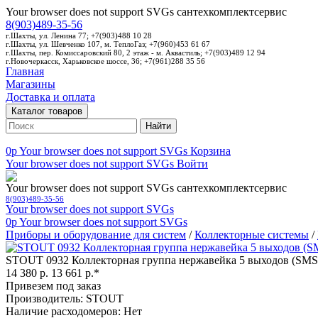
Your browser does not support SVGs
сантехкомплектсервис
8(903)489-35-56
г.Шахты, ул. Ленина 77; +7(903)488 10 28
г.Шахты, ул. Шевченко 107, м. ТеплоГаз; +7(960)453 61 67
г.Шахты, пер. Комиссаровский 80, 2 этаж - м. Аквастиль; +7(903)489 12 94
г.Новочеркасск, Харьковское шоссе, 36; +7(961)288 35 56
Главная
Магазины
Доставка и оплата
Каталог товаров
Найти
0p
Your browser does not support SVGs
Корзина
Your browser does not support SVGs
Войти
Your browser does not support SVGs
сантехкомплектсервис
8(903)489-35-56
Your browser does not support SVGs
0p
Your browser does not support SVGs
Приборы и оборудование для систем
/
Коллекторные системы
/
STOUT 0932 Коллекторная группа нержавейка 5 выходов (SMS
14 380 р.
13 661 р.*
Привезем под заказ
Производитель: STOUT
Наличие расходомеров: Нет