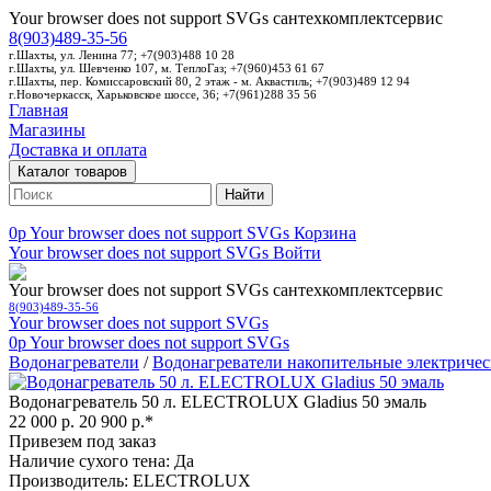
Your browser does not support SVGs
сантехкомплектсервис
8(903)489-35-56
г.Шахты, ул. Ленина 77; +7(903)488 10 28
г.Шахты, ул. Шевченко 107, м. ТеплоГаз; +7(960)453 61 67
г.Шахты, пер. Комиссаровский 80, 2 этаж - м. Аквастиль; +7(903)489 12 94
г.Новочеркасск, Харьковское шоссе, 36; +7(961)288 35 56
Главная
Магазины
Доставка и оплата
Каталог товаров
Найти
0p
Your browser does not support SVGs
Корзина
Your browser does not support SVGs
Войти
Your browser does not support SVGs
сантехкомплектсервис
8(903)489-35-56
Your browser does not support SVGs
0p
Your browser does not support SVGs
Водонагреватели
/
Водонагреватели накопительные электричес
Водонагреватель 50 л. ELECTROLUX Gladius 50 эмаль
22 000 р.
20 900 р.*
Привезем под заказ
Наличие сухого тена: Да
Производитель: ELECTROLUX