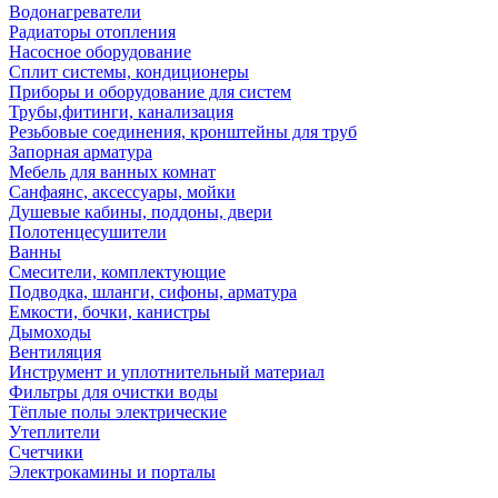
Водонагреватели
Радиаторы отопления
Насосное оборудование
Сплит системы, кондиционеры
Приборы и оборудование для систем
Трубы,фитинги, канализация
Резьбовые соединения, кронштейны для труб
Запорная арматура
Мебель для ванных комнат
Санфаянс, аксессуары, мойки
Душевые кабины, поддоны, двери
Полотенцесушители
Ванны
Смесители, комплектующие
Подводка, шланги, сифоны, арматура
Емкости, бочки, канистры
Дымоходы
Вентиляция
Инструмент и уплотнительный материал
Фильтры для очистки воды
Тёплые полы электрические
Утеплители
Счетчики
Электрокамины и порталы