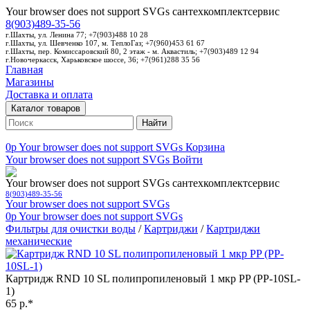
Your browser does not support SVGs
сантехкомплектсервис
8(903)489-35-56
г.Шахты, ул. Ленина 77; +7(903)488 10 28
г.Шахты, ул. Шевченко 107, м. ТеплоГаз; +7(960)453 61 67
г.Шахты, пер. Комиссаровский 80, 2 этаж - м. Аквастиль; +7(903)489 12 94
г.Новочеркасск, Харьковское шоссе, 36; +7(961)288 35 56
Главная
Магазины
Доставка и оплата
Каталог товаров
Найти
0p
Your browser does not support SVGs
Корзина
Your browser does not support SVGs
Войти
Your browser does not support SVGs
сантехкомплектсервис
8(903)489-35-56
Your browser does not support SVGs
0p
Your browser does not support SVGs
Фильтры для очистки воды
/
Картриджи
/
Картриджи
механические
Картридж RND 10 SL полипропиленовый 1 мкр PP (PP-10SL-
1)
65 р.*