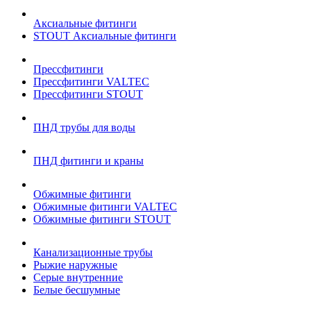
Аксиальные фитинги
STOUT Аксиальные фитинги
Прессфитинги
Прессфитинги VALTEC
Прессфитинги STOUT
ПНД трубы для воды
ПНД фитинги и краны
Обжимные фитинги
Обжимные фитинги VALTEC
Обжимные фитинги STOUT
Канализационные трубы
Рыжие наружные
Серые внутренние
Белые бесшумные