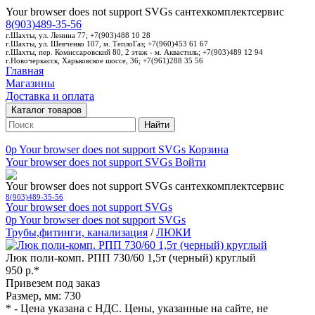
Your browser does not support SVGs
сантехкомплектсервис
8(903)489-35-56
г.Шахты, ул. Ленина 77; +7(903)488 10 28
г.Шахты, ул. Шевченко 107, м. ТеплоГаз; +7(960)453 61 67
г.Шахты, пер. Комиссаровский 80, 2 этаж - м. Аквастиль; +7(903)489 12 94
г.Новочеркасск, Харьковское шоссе, 36; +7(961)288 35 56
Главная
Магазины
Доставка и оплата
Каталог товаров
Найти
0p
Your browser does not support SVGs
Корзина
Your browser does not support SVGs
Войти
Your browser does not support SVGs
сантехкомплектсервис
8(903)489-35-56
Your browser does not support SVGs
0p
Your browser does not support SVGs
Трубы,фитинги, канализация
/
ЛЮКИ
Люк поли-комп. РПП 730/60 1,5т (черный) круглый
950 р.*
Привезем под заказ
Размер, мм: 730
* - Цена указана с НДС. Цены, указанные на сайте, не