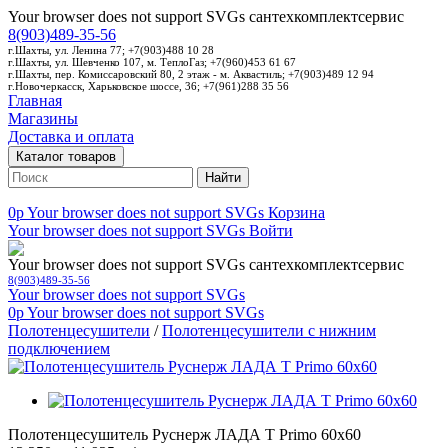
Your browser does not support SVGs
сантехкомплектсервис
8(903)489-35-56
г.Шахты, ул. Ленина 77; +7(903)488 10 28
г.Шахты, ул. Шевченко 107, м. ТеплоГаз; +7(960)453 61 67
г.Шахты, пер. Комиссаровский 80, 2 этаж - м. Аквастиль; +7(903)489 12 94
г.Новочеркасск, Харьковское шоссе, 36; +7(961)288 35 56
Главная
Магазины
Доставка и оплата
Каталог товаров
Найти
0p
Your browser does not support SVGs
Корзина
Your browser does not support SVGs
Войти
Your browser does not support SVGs
сантехкомплектсервис
8(903)489-35-56
Your browser does not support SVGs
0p
Your browser does not support SVGs
Полотенцесушители
/
Полотенцесушители с нижним
подключением
Полотенцесушитель Руснерж ЛАДА Т Primo 60х60