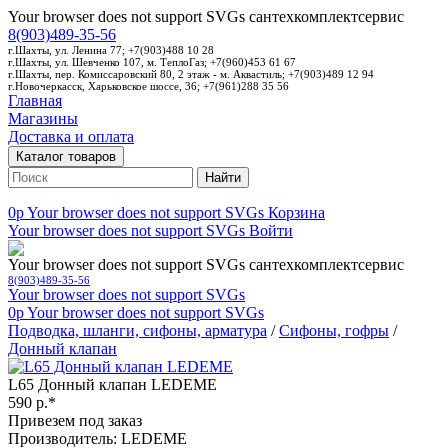
Your browser does not support SVGs
сантехкомплектсервис
8(903)489-35-56
г.Шахты, ул. Ленина 77; +7(903)488 10 28
г.Шахты, ул. Шевченко 107, м. ТеплоГаз; +7(960)453 61 67
г.Шахты, пер. Комиссаровский 80, 2 этаж - м. Аквастиль; +7(903)489 12 94
г.Новочеркасск, Харьковское шоссе, 36; +7(961)288 35 56
Главная
Магазины
Доставка и оплата
Каталог товаров
Найти
0p
Your browser does not support SVGs
Корзина
Your browser does not support SVGs
Войти
Your browser does not support SVGs
сантехкомплектсервис
8(903)489-35-56
Your browser does not support SVGs
0p
Your browser does not support SVGs
Подводка, шланги, сифоны, арматура
/
Сифоны, гофры
/
Донный клапан
L65 Донный клапан LEDEME
590 р.*
Привезем под заказ
Производитель: LEDEME