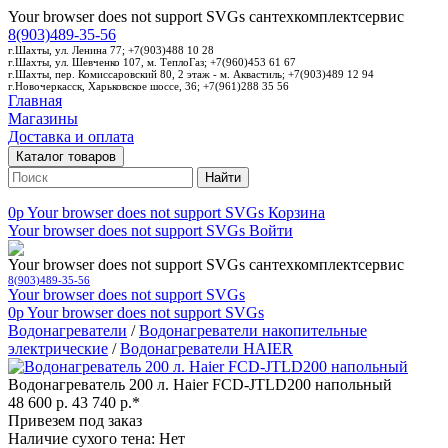
Your browser does not support SVGs
сантехкомплектсервис
8(903)489-35-56
г.Шахты, ул. Ленина 77; +7(903)488 10 28
г.Шахты, ул. Шевченко 107, м. ТеплоГаз; +7(960)453 61 67
г.Шахты, пер. Комиссаровский 80, 2 этаж - м. Аквастиль; +7(903)489 12 94
г.Новочеркасск, Харьковское шоссе, 36; +7(961)288 35 56
Главная
Магазины
Доставка и оплата
Каталог товаров
Найти
0p
Your browser does not support SVGs
Корзина
Your browser does not support SVGs
Войти
Your browser does not support SVGs
сантехкомплектсервис
8(903)489-35-56
Your browser does not support SVGs
0p
Your browser does not support SVGs
Водонагреватели
/
Водонагреватели накопительные
электрические
/
Водонагреватели HAIER
Водонагреватель 200 л. Haier FCD-JTLD200 напольный
48 600 р.
43 740 р.*
Привезем под заказ
Наличие сухого тена: Нет