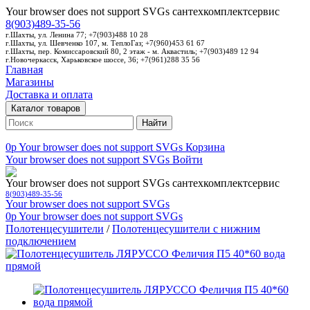
Your browser does not support SVGs
сантехкомплектсервис
8(903)489-35-56
г.Шахты, ул. Ленина 77; +7(903)488 10 28
г.Шахты, ул. Шевченко 107, м. ТеплоГаз; +7(960)453 61 67
г.Шахты, пер. Комиссаровский 80, 2 этаж - м. Аквастиль; +7(903)489 12 94
г.Новочеркасск, Харьковское шоссе, 36; +7(961)288 35 56
Главная
Магазины
Доставка и оплата
Каталог товаров
Найти
0p
Your browser does not support SVGs
Корзина
Your browser does not support SVGs
Войти
Your browser does not support SVGs
сантехкомплектсервис
8(903)489-35-56
Your browser does not support SVGs
0p
Your browser does not support SVGs
Полотенцесушители
/
Полотенцесушители с нижним
подключением