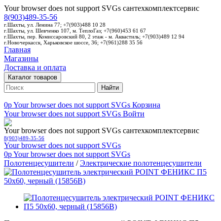
Your browser does not support SVGs
сантехкомплектсервис
8(903)489-35-56
г.Шахты, ул. Ленина 77; +7(903)488 10 28
г.Шахты, ул. Шевченко 107, м. ТеплоГаз; +7(960)453 61 67
г.Шахты, пер. Комиссаровский 80, 2 этаж - м. Аквастиль; +7(903)489 12 94
г.Новочеркасск, Харьковское шоссе, 36; +7(961)288 35 56
Главная
Магазины
Доставка и оплата
Каталог товаров
Найти
0p
Your browser does not support SVGs
Корзина
Your browser does not support SVGs
Войти
Your browser does not support SVGs
сантехкомплектсервис
8(903)489-35-56
Your browser does not support SVGs
0p
Your browser does not support SVGs
Полотенцесушители
/
Электрические полотенцесушители