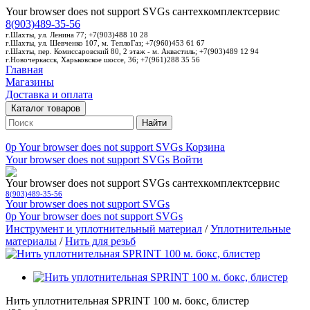
Your browser does not support SVGs
сантехкомплектсервис
8(903)489-35-56
г.Шахты, ул. Ленина 77; +7(903)488 10 28
г.Шахты, ул. Шевченко 107, м. ТеплоГаз; +7(960)453 61 67
г.Шахты, пер. Комиссаровский 80, 2 этаж - м. Аквастиль; +7(903)489 12 94
г.Новочеркасск, Харьковское шоссе, 36; +7(961)288 35 56
Главная
Магазины
Доставка и оплата
Каталог товаров
Найти
0p
Your browser does not support SVGs
Корзина
Your browser does not support SVGs
Войти
Your browser does not support SVGs
сантехкомплектсервис
8(903)489-35-56
Your browser does not support SVGs
0p
Your browser does not support SVGs
Инструмент и уплотнительный материал
/
Уплотнительные
материалы
/
Нить для резьб
Нить уплотнительная SPRINT 100 м. бокс, блистер