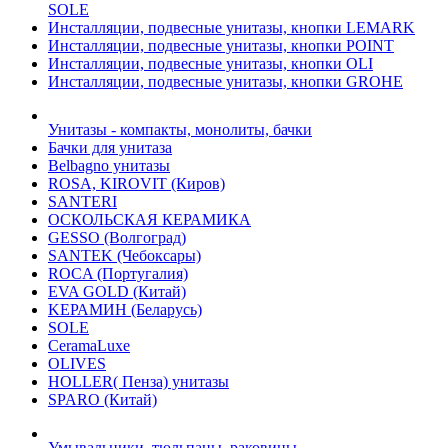
SOLE
Инсталляции, подвесные унитазы, кнопки LEMARK
Инсталляции, подвесные унитазы, кнопки POINT
Инсталляции, подвесные унитазы, кнопки OLI
Инсталляции, подвесные унитазы, кнопки GROHE
Унитазы - компакты, монолиты, бачки
Бачки для унитаза
Belbagno унитазы
ROSA, KIROVIT (Киров)
SANTERI
ОСКОЛЬСКАЯ КЕРАМИКА
GESSO (Волгоград)
SANTEK (Чебоксары)
ROCA (Португалия)
EVA GOLD (Китай)
KЕРАМИН (Беларусь)
SOLE
CeramaLuxe
OLIVES
HOLLER( Пенза) унитазы
SPARO (Китай)
Умывальники, тюльпаны, раковины