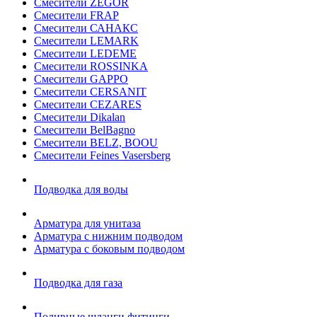
Смесители ZEGOR
Смесители FRAP
Смесители САНАКС
Смесители LEMARK
Смесители LEDEME
Смесители ROSSINKA
Смесители GAPPO
Смесители CERSANIT
Смесители CEZARES
Смесители Dikalan
Смесители BelBagno
Смесители BELZ, BOOU
Смесители Feines Vasersberg
Подводка для воды
Арматура для унитаза
Арматура с нижним подводом
Арматура с боковым подводом
Подводка для газа
Поливные шланги,фитинги