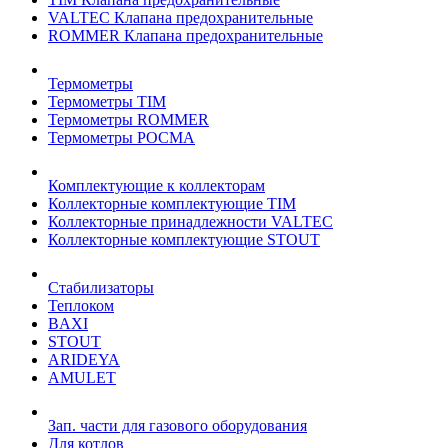
VALTEC Клапана предохранительные
ROMMER Клапана предохранительные
Термометры
Термометры TIM
Термометры ROMMER
Термометры РОСМА
Комплектующие к коллекторам
Коллекторные комплектующие TIM
Коллекторные принадлежности VALTEC
Коллекторные комплектующие STOUT
Стабилизаторы
Теплоком
BAXI
STOUT
ARIDEYA
AMULET
Зап. части для газового оборудования
Для котлов