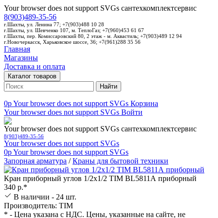
Your browser does not support SVGs
сантехкомплектсервис
8(903)489-35-56
г.Шахты, ул. Ленина 77; +7(903)488 10 28
г.Шахты, ул. Шевченко 107, м. ТеплоГаз; +7(960)453 61 67
г.Шахты, пер. Комиссаровский 80, 2 этаж - м. Аквастиль; +7(903)489 12 94
г.Новочеркасск, Харьковское шоссе, 36; +7(961)288 35 56
Главная
Магазины
Доставка и оплата
Каталог товаров
Найти
0p
Your browser does not support SVGs
Корзина
Your browser does not support SVGs
Войти
Your browser does not support SVGs
сантехкомплектсервис
8(903)489-35-56
Your browser does not support SVGs
0p
Your browser does not support SVGs
Запорная арматура
/
Краны для бытовой техники
Кран приборный углов 1/2х1/2 TIM BL5811А приборный
340 р.*
В наличии - 24 шт.
Производитель: TIM
* - Цена указана с НДС. Цены, указанные на сайте, не