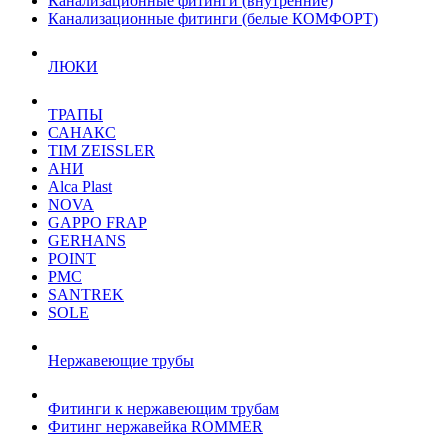
Канализационные фитинги (внутренние)
Канализационные фитинги (белые КОМФОРТ)
ЛЮКИ
ТРАПЫ
САНАКС
TIM ZEISSLER
АНИ
Alca Plast
NOVA
GAPPO FRAP
GERHANS
POINT
РМС
SANTREK
SOLE
Нержавеющие трубы
Фитинги к нержавеющим трубам
Фитинг нержавейка ROMMER