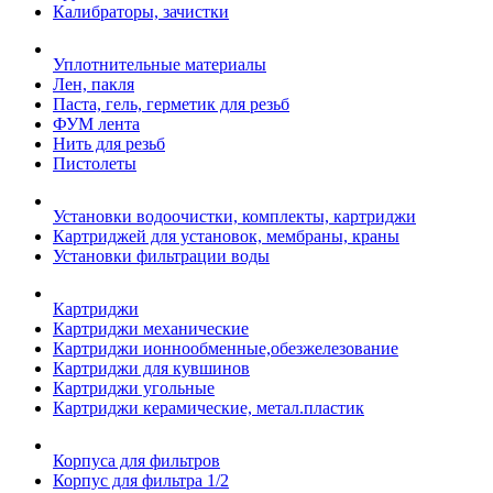
Калибраторы, зачистки
Уплотнительные материалы
Лен, пакля
Паста, гель, герметик для резьб
ФУМ лента
Нить для резьб
Пистолеты
Установки водоочистки, комплекты, картриджи
Картриджей для установок, мембраны, краны
Установки фильтрации воды
Картриджи
Картриджи механические
Картриджи ионнообменные,обезжелезование
Картриджи для кувшинов
Картриджи угольные
Картриджи керамические, метал.пластик
Корпуса для фильтров
Корпус для фильтра 1/2