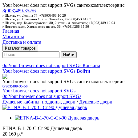
Your browser does not support SVGs
сантехкомплектсервис
8(903)489-35-56
г.Шахты, ул. Ленина 77; +7(903)488 10 28
г.Шахты, ул. Шевченко 107, м. ТеплоГаз; +7(960)453 61 67
г.Шахты, пер. Комиссаровский 80, 2 этаж - м. Аквастиль; +7(903)489 12 94
г.Новочеркасск, Харьковское шоссе, 36; +7(961)288 35 56
Главная
Магазины
Доставка и оплата
Каталог товаров
Найти
0p
Your browser does not support SVGs
Корзина
Your browser does not support SVGs
Войти
Your browser does not support SVGs
сантехкомплектсервис
8(903)489-35-56
Your browser does not support SVGs
0p
Your browser does not support SVGs
Душевые кабины, поддоны, двери
/
Душевые двери
ETNA-B-1-70-C-Cr-90 Душевая дверь
20 160 р.*