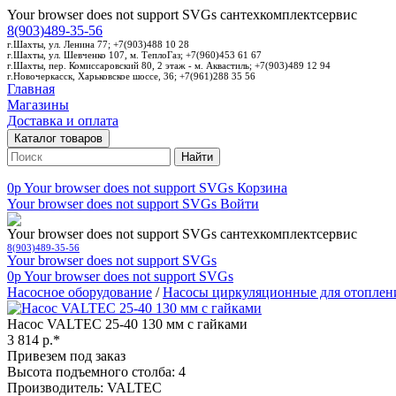
Your browser does not support SVGs
сантехкомплектсервис
8(903)489-35-56
г.Шахты, ул. Ленина 77; +7(903)488 10 28
г.Шахты, ул. Шевченко 107, м. ТеплоГаз; +7(960)453 61 67
г.Шахты, пер. Комиссаровский 80, 2 этаж - м. Аквастиль; +7(903)489 12 94
г.Новочеркасск, Харьковское шоссе, 36; +7(961)288 35 56
Главная
Магазины
Доставка и оплата
Каталог товаров
Найти
0p
Your browser does not support SVGs
Корзина
Your browser does not support SVGs
Войти
Your browser does not support SVGs
сантехкомплектсервис
8(903)489-35-56
Your browser does not support SVGs
0p
Your browser does not support SVGs
Насосное оборудование
/
Насосы циркуляционные для отоплен
Насос VALTEC 25-40 130 мм с гайками
3 814 р.*
Привезем под заказ
Высота подъемного столба: 4
Производитель: VALTEC