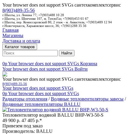
Your browser does not support SVGs
сантехкомплектсервис
8(903)489-35-56
г.Шахты, ул. Ленина 77; +7(903)488 10 28
г.Шахты, ул. Шевченко 107, м. ТеплоГаз; +7(960)453 61 67
г.Шахты, пер. Комиссаровский 80, 2 этаж - м. Аквастиль; +7(903)489 12 94
г.Новочеркасск, Харьковское шоссе, 36; +7(961)288 35 56
Главная
Магазины
Доставка и оплата
Каталог товаров
Найти
0p
Your browser does not support SVGs
Корзина
Your browser does not support SVGs
Войти
Your browser does not support SVGs
сантехкомплектсервис
8(903)489-35-56
Your browser does not support SVGs
0p
Your browser does not support SVGs
Радиаторы отопления
/
Водяные тепловентиляторы завесы
/
Водянные тепловентиляторы BALLU
Тепловентилятор водяной BALLU BHP-W3-50-S
49 900 р.
47 405 р.*
Привезем под заказ
Производитель: BALLU