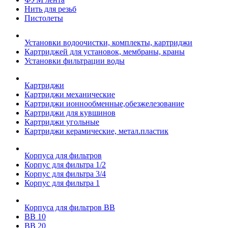
Нить для резьб
Пистолеты
Установки водоочистки, комплекты, картриджи
Картриджей для установок, мембраны, краны
Установки фильтрации воды
Картриджи
Картриджи механические
Картриджи ионнообменные,обезжелезование
Картриджи для кувшинов
Картриджи угольные
Картриджи керамические, метал.пластик
Корпуса для фильтров
Корпус для фильтра 1/2
Корпус для фильтра 3/4
Корпус для фильтра 1
Корпуса для фильтров ВВ
ВВ 10
ВВ 20