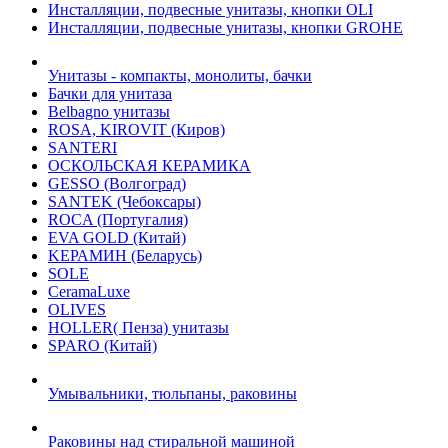
Инсталляции, подвесные унитазы, кнопки OLI
Инсталляции, подвесные унитазы, кнопки GROHE
Унитазы - компакты, монолиты, бачки
Бачки для унитаза
Belbagno унитазы
ROSA, KIROVIT (Киров)
SANTERI
ОСКОЛЬСКАЯ КЕРАМИКА
GESSO (Волгоград)
SANTEK (Чебоксары)
ROCA (Португалия)
EVA GOLD (Китай)
KЕРАМИН (Беларусь)
SOLE
CeramaLuxe
OLIVES
HOLLER( Пенза) унитазы
SPARO (Китай)
Умывальники, тюльпаны, раковины
Раковины над стиральной машиной