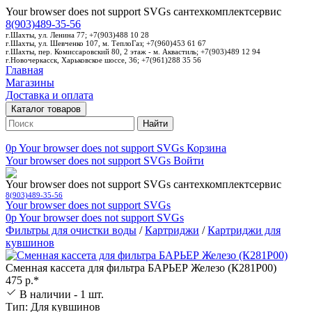
Your browser does not support SVGs
сантехкомплектсервис
8(903)489-35-56
г.Шахты, ул. Ленина 77; +7(903)488 10 28
г.Шахты, ул. Шевченко 107, м. ТеплоГаз; +7(960)453 61 67
г.Шахты, пер. Комиссаровский 80, 2 этаж - м. Аквастиль; +7(903)489 12 94
г.Новочеркасск, Харьковское шоссе, 36; +7(961)288 35 56
Главная
Магазины
Доставка и оплата
Каталог товаров
Найти
0p
Your browser does not support SVGs
Корзина
Your browser does not support SVGs
Войти
Your browser does not support SVGs
сантехкомплектсервис
8(903)489-35-56
Your browser does not support SVGs
0p
Your browser does not support SVGs
Фильтры для очистки воды
/
Картриджи
/
Картриджи для
кувшинов
Сменная кассета для фильтра БАРЬЕР Железо (К281Р00)
475 р.*
В наличии - 1 шт.
Тип: Для кувшинов