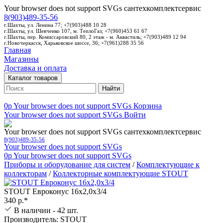
Your browser does not support SVGs
сантехкомплектсервис
8(903)489-35-56
г.Шахты, ул. Ленина 77; +7(903)488 10 28
г.Шахты, ул. Шевченко 107, м. ТеплоГаз; +7(960)453 61 67
г.Шахты, пер. Комиссаровский 80, 2 этаж - м. Аквастиль; +7(903)489 12 94
г.Новочеркасск, Харьковское шоссе, 36; +7(961)288 35 56
Главная
Магазины
Доставка и оплата
Каталог товаров
Найти
0p
Your browser does not support SVGs
Корзина
Your browser does not support SVGs
Войти
Your browser does not support SVGs
сантехкомплектсервис
8(903)489-35-56
Your browser does not support SVGs
0p
Your browser does not support SVGs
Приборы и оборудование для систем
/
Комплектующие к
коллекторам
/
Коллекторные комплектующие STOUT
STOUT Евроконус 16х2,0х3/4
340 р.*
В наличии - 42 шт.
Производитель: STOUT