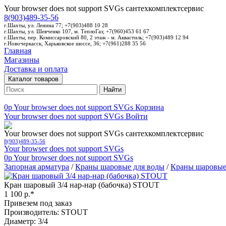
Your browser does not support SVGs
сантехкомплектсервис
8(903)489-35-56
г.Шахты, ул. Ленина 77; +7(903)488 10 28
г.Шахты, ул. Шевченко 107, м. ТеплоГаз; +7(960)453 61 67
г.Шахты, пер. Комиссаровский 80, 2 этаж - м. Аквастиль; +7(903)489 12 94
г.Новочеркасск, Харьковское шоссе, 36; +7(961)288 35 56
Главная
Магазины
Доставка и оплата
Каталог товаров
Найти
0p
Your browser does not support SVGs
Корзина
Your browser does not support SVGs
Войти
Your browser does not support SVGs
сантехкомплектсервис
8(903)489-35-56
Your browser does not support SVGs
0p
Your browser does not support SVGs
Запорная арматура
/
Краны шаровые для воды
/
Краны шаровые
Кран шаровый 3/4 нар-нар (бабочка) STOUT
1 100 р.*
Привезем под заказ
Производитель: STOUT
Диаметр: 3/4