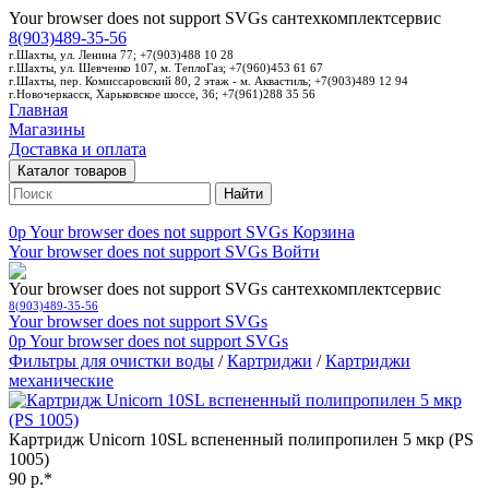
Your browser does not support SVGs
сантехкомплектсервис
8(903)489-35-56
г.Шахты, ул. Ленина 77; +7(903)488 10 28
г.Шахты, ул. Шевченко 107, м. ТеплоГаз; +7(960)453 61 67
г.Шахты, пер. Комиссаровский 80, 2 этаж - м. Аквастиль; +7(903)489 12 94
г.Новочеркасск, Харьковское шоссе, 36; +7(961)288 35 56
Главная
Магазины
Доставка и оплата
Каталог товаров
Найти
0p
Your browser does not support SVGs
Корзина
Your browser does not support SVGs
Войти
Your browser does not support SVGs
сантехкомплектсервис
8(903)489-35-56
Your browser does not support SVGs
0p
Your browser does not support SVGs
Фильтры для очистки воды
/
Картриджи
/
Картриджи
механические
Картридж Unicorn 10SL вспененный полипропилен 5 мкр (PS
1005)
90 р.*