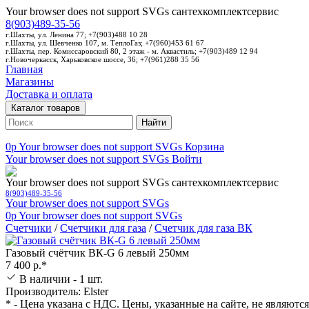
Your browser does not support SVGs
сантехкомплектсервис
8(903)489-35-56
г.Шахты, ул. Ленина 77; +7(903)488 10 28
г.Шахты, ул. Шевченко 107, м. ТеплоГаз; +7(960)453 61 67
г.Шахты, пер. Комиссаровский 80, 2 этаж - м. Аквастиль; +7(903)489 12 94
г.Новочеркасск, Харьковское шоссе, 36; +7(961)288 35 56
Главная
Магазины
Доставка и оплата
Каталог товаров
Найти
0p
Your browser does not support SVGs
Корзина
Your browser does not support SVGs
Войти
Your browser does not support SVGs
сантехкомплектсервис
8(903)489-35-56
Your browser does not support SVGs
0p
Your browser does not support SVGs
Счетчики
/
Счетчики для газа
/
Счетчик для газа ВК
Газовый счётчик ВК-G 6 левый 250мм
7 400 р.*
В наличии - 1 шт.
Производитель: Elster
* - Цена указана с НДС. Цены, указанные на сайте, не являютс