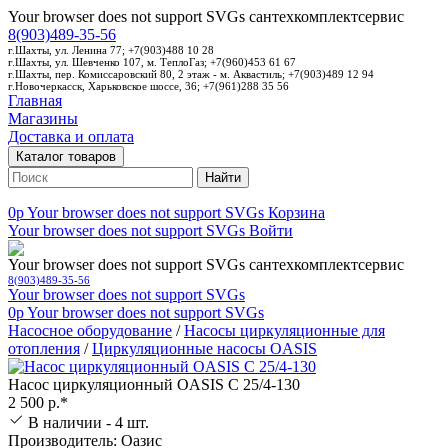
Your browser does not support SVGs
сантехкомплектсервис
8(903)489-35-56
г.Шахты, ул. Ленина 77; +7(903)488 10 28
г.Шахты, ул. Шевченко 107, м. ТеплоГаз; +7(960)453 61 67
г.Шахты, пер. Комиссаровский 80, 2 этаж - м. Аквастиль; +7(903)489 12 94
г.Новочеркасск, Харьковское шоссе, 36; +7(961)288 35 56
Главная
Магазины
Доставка и оплата
Каталог товаров
Найти
0p
Your browser does not support SVGs
Корзина
Your browser does not support SVGs
Войти
Your browser does not support SVGs
сантехкомплектсервис
8(903)489-35-56
Your browser does not support SVGs
0p
Your browser does not support SVGs
Насосное оборудование
/
Насосы циркуляционные для
отопления
/
Циркуляционные насосы OASIS
Насос циркуляционный OASIS C 25/4-130
2 500 р.*
В наличии - 4 шт.
Производитель: Оазис