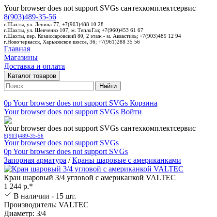
Your browser does not support SVGs
сантехкомплектсервис
8(903)489-35-56
г.Шахты, ул. Ленина 77; +7(903)488 10 28
г.Шахты, ул. Шевченко 107, м. ТеплоГаз; +7(960)453 61 67
г.Шахты, пер. Комиссаровский 80, 2 этаж - м. Аквастиль; +7(903)489 12 94
г.Новочеркасск, Харьковское шоссе, 36; +7(961)288 35 56
Главная
Магазины
Доставка и оплата
Каталог товаров
Найти
0p
Your browser does not support SVGs
Корзина
Your browser does not support SVGs
Войти
Your browser does not support SVGs
сантехкомплектсервис
8(903)489-35-56
Your browser does not support SVGs
0p
Your browser does not support SVGs
Запорная арматура
/
Краны шаровые с американками
Кран шаровый 3/4 угловой с американкой VALTEC
1 244 р.*
В наличии - 15 шт.
Производитель: VALTEC
Диаметр: 3/4