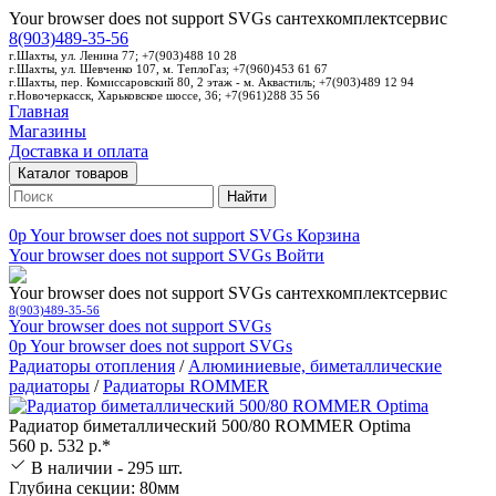
Your browser does not support SVGs
сантехкомплектсервис
8(903)489-35-56
г.Шахты, ул. Ленина 77; +7(903)488 10 28
г.Шахты, ул. Шевченко 107, м. ТеплоГаз; +7(960)453 61 67
г.Шахты, пер. Комиссаровский 80, 2 этаж - м. Аквастиль; +7(903)489 12 94
г.Новочеркасск, Харьковское шоссе, 36; +7(961)288 35 56
Главная
Магазины
Доставка и оплата
Каталог товаров
Найти
0p
Your browser does not support SVGs
Корзина
Your browser does not support SVGs
Войти
Your browser does not support SVGs
сантехкомплектсервис
8(903)489-35-56
Your browser does not support SVGs
0p
Your browser does not support SVGs
Радиаторы отопления
/
Алюминиевые, биметаллические
радиаторы
/
Радиаторы ROMMER
Радиатор биметаллический 500/80 ROMMER Optima
560 р.
532 р.*
В наличии - 295 шт.
Глубина секции: 80мм