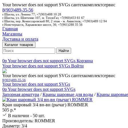
Your browser does not support SVGs
сантехкомплектсервис
8(903)489-35-56
г.Шахты, ул. Ленина 77; +7(903)488 10 28
г.Шахты, ул. Шевченко 107, м. ТеплоГаз; +7(960)453 61 67
г.Шахты, пер. Комиссаровский 80, 2 этаж - м. Аквастиль; +7(903)489 12 94
г.Новочеркасск, Харьковское шоссе, 36; +7(961)288 35 56
Главная
Магазины
Доставка и оплата
Каталог товаров
Найти
0p
Your browser does not support SVGs
Корзина
Your browser does not support SVGs
Войти
Your browser does not support SVGs
сантехкомплектсервис
8(903)489-35-56
Your browser does not support SVGs
0p
Your browser does not support SVGs
Запорная арматура
/
Краны шаровые для воды
/
Краны шаровые
Кран шаровый 3/4 вн-вн (рычаг) ROMMER
505 р.*
В наличии - 50 шт.
Производитель: ROMMER
Диаметр: 3/4